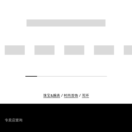
珠宝&腕表
时尚首饰
耳环
Footer
专卖店查询