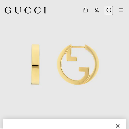
1
/
3