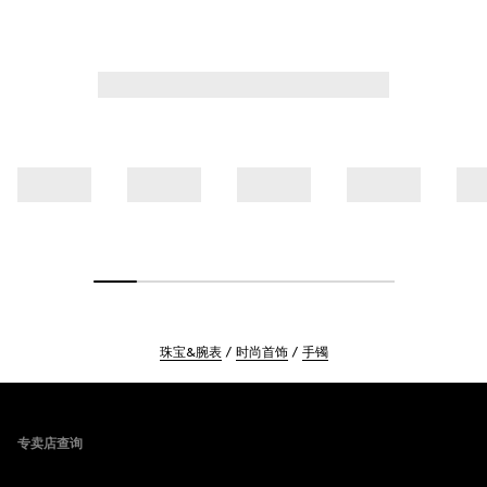
珠宝&腕表
时尚首饰
手镯
Footer
专卖店查询