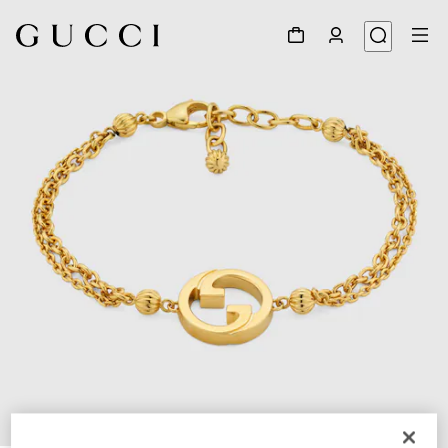
1
/
3