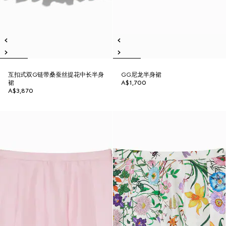
互扣式双G链带桑蚕丝提花中长半身
GG尼龙半身裙
裙
A$1,700
A$3,870