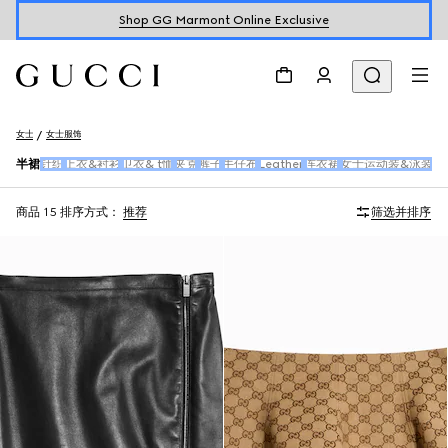
Shop GG Marmont Online Exclusive
女士
女士服饰
半裙
针织
上衣&衬衫
卫衣& t恤
夹克
裤子
牛仔布
Leather
连衣裙
女士运动装&泳装
商品 15
排序方式：
推荐
筛选并排序