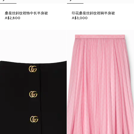
桑蚕丝斜纹褶饰中长半身裙
印花桑蚕丝斜纹褶裥半身裙
A$2,800
A$3,000