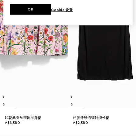
OK
Cookie 设置
印花桑蚕丝褶饰半身裙
粘胶纤维绉绸针织长裙
A$3,580
A$2,580