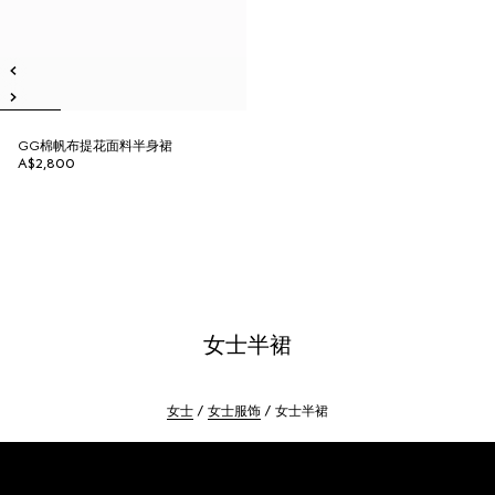
GG棉帆布提花面料半身裙
A$2,800
女士半裙
女士
女士服饰
女士半裙
Footer