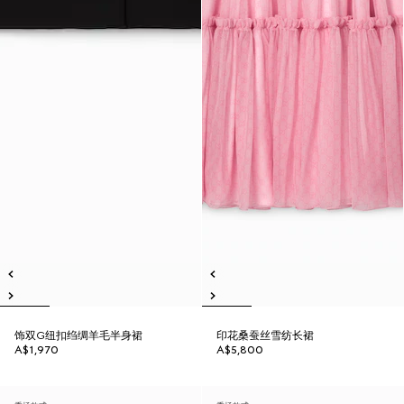
饰双G纽扣绉绸羊毛半身裙
印花桑蚕丝雪纺长裙
A$1,970
A$5,800