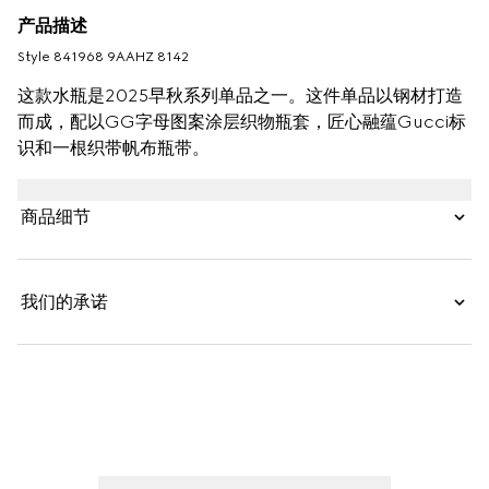
产品描述
Style ‎841968 9AAHZ 8142
这款水瓶是2025早秋系列单品之一。这件单品以钢材打造
而成，配以GG字母图案涂层织物瓶套，匠心融蕴Gucci标
识和一根织带帆布瓶带。
商品细节
我们的承诺