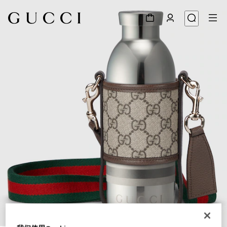
1
/
5