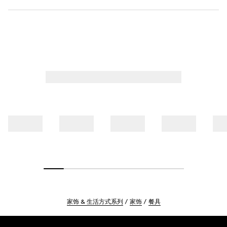
家饰 & 生活方式系列
家饰
餐具
Footer