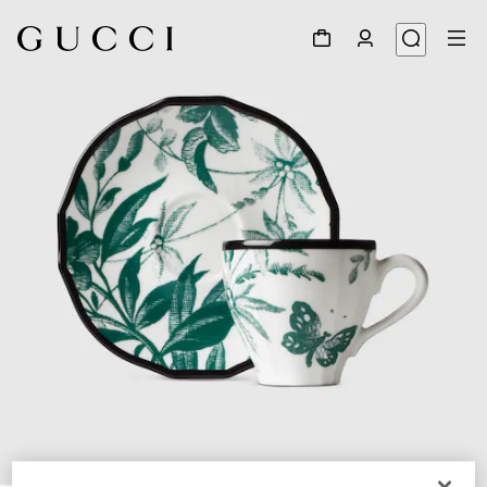
1
/
4