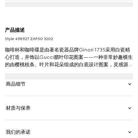
产品描述
Style ‎498927 ZAP50 3202
咖啡杯和咖啡碟是由著名瓷器品牌Ginori 1735采用白瓷精
心打造，并饰以Gucci腊叶印花图案——一种非常妙趣横生
的由樱桃枝条、叶片和花朵组成的白底设计图案，灵感源自
于复古织物Toile。
商品细节
材质与保养
我们的承诺