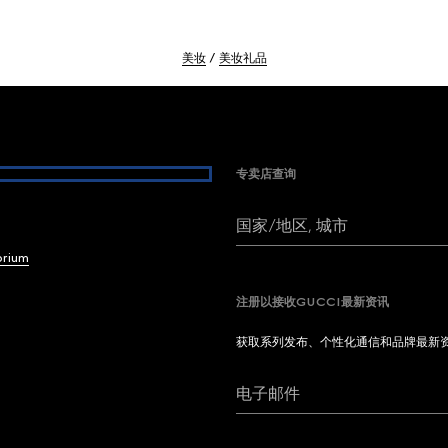
美妆
美妆礼品
专卖店查询
国家/地区, 城市
brium
注册以接收GUCCI最新资讯
获取系列发布、个性化通信和品牌最新
电子邮件