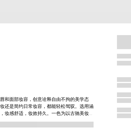
唇和面部妆容，创意诠释自由不拘的美学态
妆还是简约日常妆容，都能轻松驾驭。选用涵
，妆感舒适，妆效持久。一色为以古驰美妆唇
及双颊，通过叠加逐渐增强妆效，营造从自然