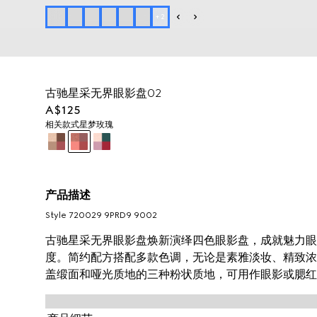
+
2
古驰星采无界眼影盘02
A$125
相关款式
星梦玫瑰
产品描述
Style ‎720029 9PRD9 9002
古驰星采无界眼影盘焕新演绎四色眼影盘，成就魅力眼
度。简约配方搭配多款色调，无论是素雅淡妆、精致浓
盖缎面和哑光质地的三种粉状质地，可用作眼影或腮红
膏产品为设计灵感的膏状质地，可用于修饰眼部、唇部
到大胆夺目的红润妆容。