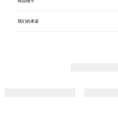
商品细节
舒适。 （*黑玫瑰油指配方中杂交玫瑰花提取物）融
果，营造自然妆容。 （*竹粉指印度簕竹（BAMBUSA 
我们的承诺