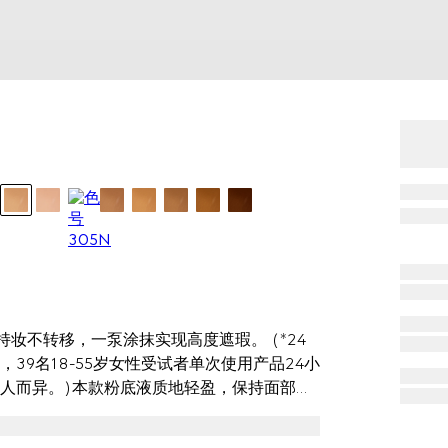
妆不转移，一泵涂抹实现高度遮瑕。 (*24
9名18-55岁女性受试者单次使用产品24小
人而异。)本款粉底液质地轻盈，保持面部水
合色粉包裹技术来提高持妆效果，帮助实现均
油*成分在保持面部水润舒缓同时令肌肤倍感