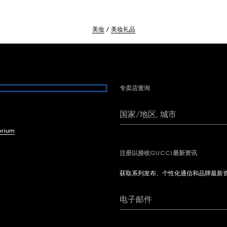
美妆
美妆礼品
专卖店查询
国家/地区, 城市
brium
注册以接收GUCCI最新资讯
获取系列发布、个性化通信和品牌最新
电子邮件