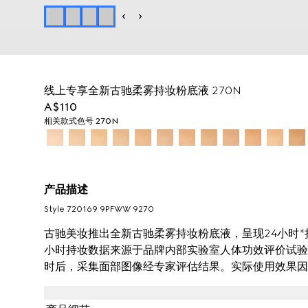
线上专享全新古驰柔雾持妆粉底液 270N
A$110
相关款式
色号 270N
产品描述
Style ‎720169 9PFWW 9270
古驰美妆推出全新古驰柔雾持妆粉底液，呈现24小时*持
小时持妆数据来源于品牌内部实验室人体功效评价试验，3
时后，采集面部图像经专家评估结果。实际使用效果因
润舒缓，营造柔焦舒适的自然哑光妆效。这款粉底液结
匀修颜并自然贴肤，可持妆一整天。透明质酸和黑玫瑰