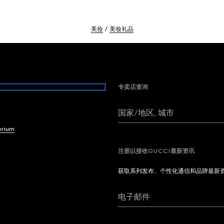
美妆
美妆礼品
专卖店查询
国家/地区, 城市
brium
注册以接收GUCCI最新资讯
获取系列发布、个性化通信和品牌最新
电子邮件