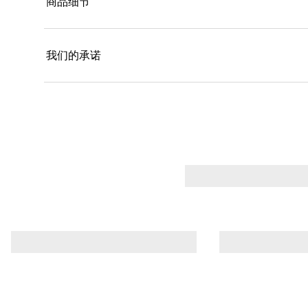
商品细节
舒适。 （*黑玫瑰油指配方中杂交玫瑰花提取物）融
果，营造自然妆容。 （*竹粉指印度簕竹（BAMBUSA 
我们的承诺