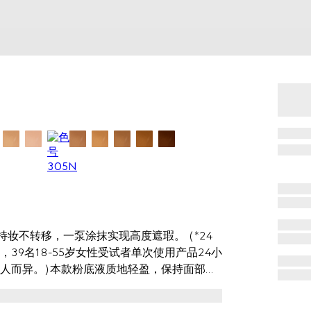
妆不转移，一泵涂抹实现高度遮瑕。 (*24
9名18-55岁女性受试者单次使用产品24小
人而异。)本款粉底液质地轻盈，保持面部水
合色粉包裹技术来提高持妆效果，帮助实现均
油*成分在保持面部水润舒缓同时令肌肤倍感