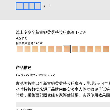
线上专享全新古驰柔雾持妆粉底液 170W
A$110
相关款式
色号 170W
产品描述
Style ‎720169 9PFWW 9170
古驰美妆推出全新古驰柔雾持妆粉底液，呈现24小时*持
小时持妆数据来源于品牌内部实验室人体功效评价试验，3
时后，采集面部图像经专家评估结果。实际使用效果因
润舒缓，营造柔焦舒适的自然哑光妆效。这款粉底液结
匀修颜并自然贴肤，可持妆一整天。透明质酸和黑玫瑰