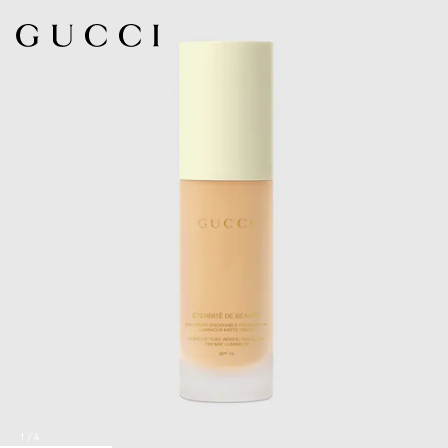
1
/
4