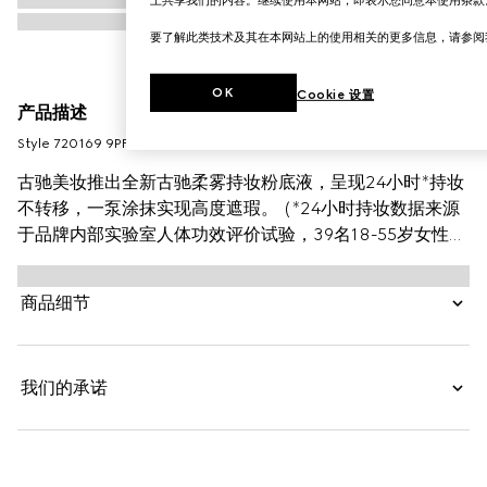
要了解此类技术及其在本网站上的使用相关的更多信息，请参
OK
Cookie 设置
产品描述
Style ‎720169 9PFWW 9150
古驰美妆推出全新古驰柔雾持妆粉底液，呈现24小时*持妆
不转移，一泵涂抹实现高度遮瑕。 (*24小时持妆数据来源
于品牌内部实验室人体功效评价试验，39名18-55岁女性受
试者单次使用产品24小时后，采集面部图像经专家评估结
果。实际使用效果因人而异。)本款粉底液质地轻盈，保持
商品细节
面部水润舒缓，营造柔焦舒适的自然哑光妆效。这款粉底液
结合色粉包裹技术来提高持妆效果，帮助实现均匀修颜并自
然贴肤，可持妆一整天。透明质酸和黑玫瑰油*成分在保持
我们的承诺
面部水润舒缓同时令肌肤倍感舒适。 （*黑玫瑰油指配方中
杂交玫瑰花提取物）融合自然光泽和哑光妆效，竹粉*成分
呈现柔焦效果，营造自然妆容。 （*竹粉指印度簕竹
（BAMBUSA ARUNDINACEA）茎提取物）