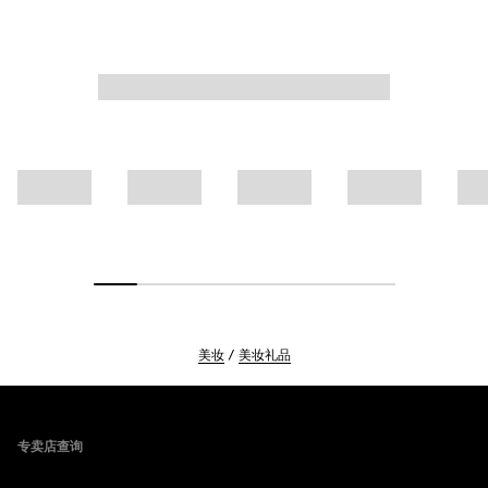
美妆
美妆礼品
Footer
专卖店查询