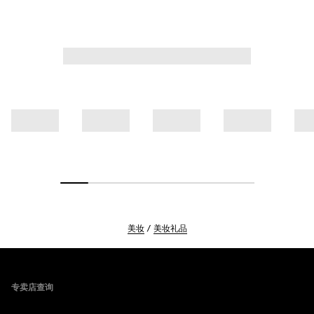
美妆
美妆礼品
Footer
专卖店查询