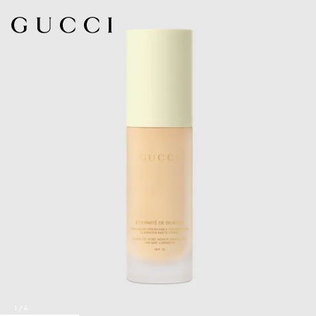
1
/
4