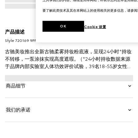
要了解此类技术及其在本网站上的使用相关的更多信息，请参
OK
Cookie 设置
产品描述
Style ‎720169 9PFWW 9120
古驰美妆推出全新古驰柔雾持妆粉底液，呈现24小时*持妆
不转移，一泵涂抹实现高度遮瑕。 (*24小时持妆数据来源
于品牌内部实验室人体功效评价试验，39名18-55岁女性受
试者单次使用产品24小时后，采集面部图像经专家评估结
果。实际使用效果因人而异。)本款粉底液质地轻盈，保持
商品细节
面部水润舒缓，营造柔焦舒适的自然哑光妆效。这款粉底液
结合色粉包裹技术来提高持妆效果，帮助实现均匀修颜并自
然贴肤，可持妆一整天。透明质酸和黑玫瑰油*成分在保持
我们的承诺
面部水润舒缓同时令肌肤倍感舒适。 （*黑玫瑰油指配方中
杂交玫瑰花提取物）融合自然光泽和哑光妆效，竹粉*成分
呈现柔焦效果，营造自然妆容。 （*竹粉指印度簕竹
（BAMBUSA ARUNDINACEA）茎提取物）