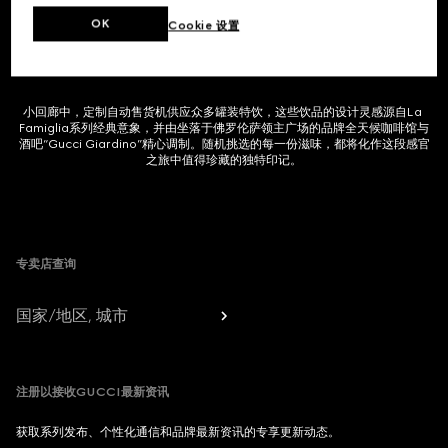
变，交织呈献动人的时空轨迹。随着场景、色彩与构图的流转变换，叙事篇章
推向当下，勾勒出Demna执掌下的品牌全新愿景。
OK
Cookie 设置
小回廊中，定制自动售货机供应众多罐装特饮，这些饮品的设计灵感源自La 
Famiglia系列经典意象，并由坐落于佛罗伦萨领主广场的品牌全天候咖啡馆与
酒吧“Gucci Giardino”精心调制。随机挑选的每一份滋味，都将化作这段感官
之旅中值得珍藏的独特印记。
Footer
专卖店查询
国家/地区, 城市
注册以接收GUCCI最新资讯
获取系列发布、个性化通信和品牌最新资讯的专享更新动态。