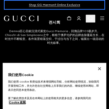
Shop GG Marmont Online Exclusive
전시회
Demna匠心呈献沉浸式展览Gucci Memoria，回溯品牌105载岁月。
Chiostri di San Simpliciano之中，根植于佛罗伦萨的品牌血脉蔓延生长，在
时光中不断蜕变。各件装置错落交织，于过往与当下之间，铺展出一场流动的
时光叙事。
回廊之内，繁花盛开。一方汇集万千生机的庭园，悄然唤醒Gucci Flora花卉图
案的灵感记忆。这一经典设计由Vittorio Accornero于1966年绘就，最初是
一幅花卉、浆果、蝴蝶与昆虫的灵动交织的细腻画卷。而今，Flora图案由平面
我们使用Cookie
跃入三维空间，演绎经典元素的生生不息，映照当代时尚视野下的品牌力量。
我们使用 cookie 和类似技术来增强网站导航，分析网站使用情况，协助我司
开展营销工作，并允许您在社交网络上共享我们的内容。继续使用本网站，即
表示您同意本使用条款。
要了解此类技术及其在本网站上的使用相关的更多信息，请参阅我司的
植根于佛罗伦萨悠久的工艺传承，一幅幅织锦挂毯悉数铺陈，串联起品牌跨越
Cookie 政策
。
世纪的传奇历程，从Guccio Gucci先生的初创岁月，到历经数十载的风格蜕