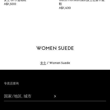
女士 G75 运动鞋
Gucci Horsebit系列女士芭蕾平底
A$1,500
鞋
A$1,430
WOMEN SUEDE
女士
Women Suede
Footer
专卖店查询
国家/地区, 城市