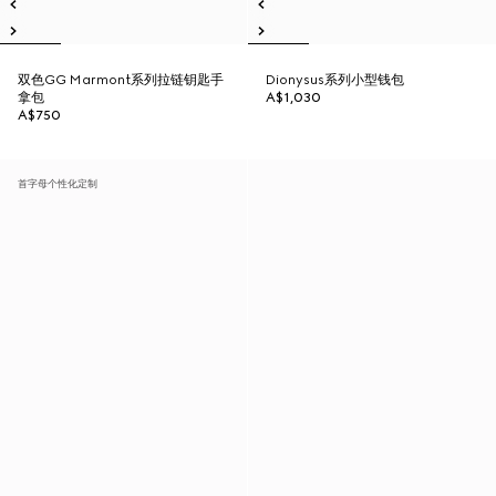
双色GG Marmont系列拉链钥匙手
Dionysus系列小型钱包
拿包
A$1,030
A$750
首字母个性化定制