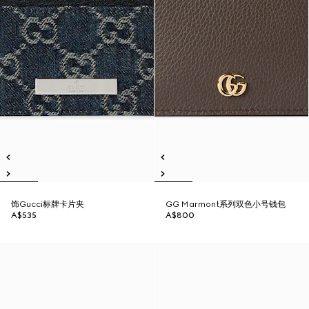
饰Gucci标牌卡片夹
GG Marmont系列双色小号钱包
A$535
A$800