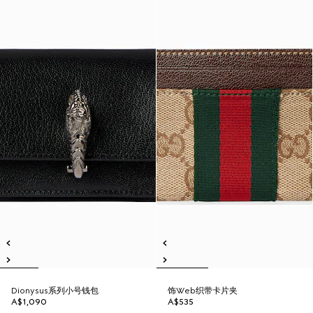
Dionysus系列小号钱包
饰Web织带卡片夹
A$1,090
A$535