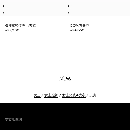
双排扣轻质羊毛夹克
GG帆布夹克
A$5,200
A$4,850
夹克
女士
女士服饰
女士夹克&大衣
夹克
Footer
专卖店查询