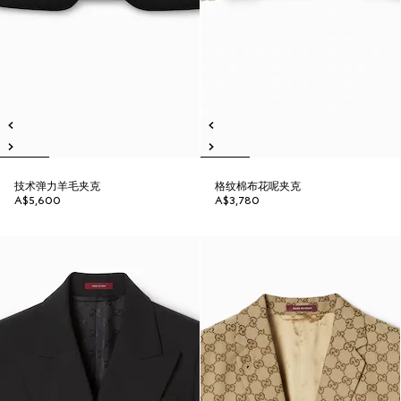
技术弹力羊毛夹克
格纹棉布花呢夹克
A$5,600
A$3,780