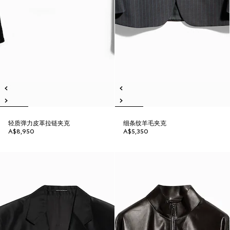
轻质弹力皮革拉链夹克
细条纹羊毛夹克
A$8,950
A$5,350