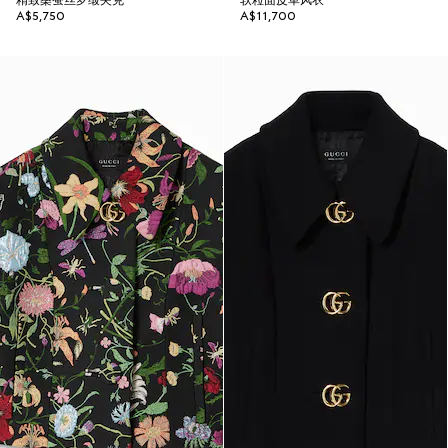
精致桑蚕丝罗缎夹克
软粒面皮革风衣
A$5,750
A$11,700