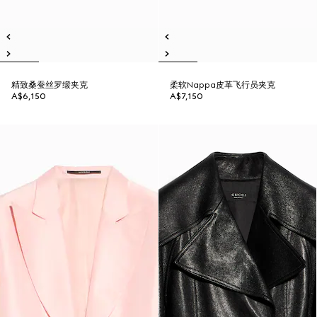
精致桑蚕丝罗缎夹克
柔软Nappa皮革飞行员夹克
A$6,150
A$7,150