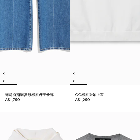
饰马衔扣喇叭形棉质丹宁长裤
GG棉质圆领上衣
A$1,750
A$1,250