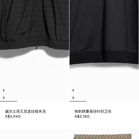
威尔士亲王尼龙拉链夹克
饰刺绣桑蚕丝针织卫衣
A$3,940
A$2,180