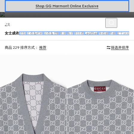
由品牌倾力设计的女士成衣系列包括真丝连衣裙、花呢套装和各种丰富
Shop GG Marmont Online Exclusive
装饰造型。
女士
女士成衣
针织
上衣&衬衫
卫衣& t恤
夹克
裤子
牛仔布
Leather
连衣裙
半裙
女士运动装
商品 229
排序方式：
推荐
筛选并排序