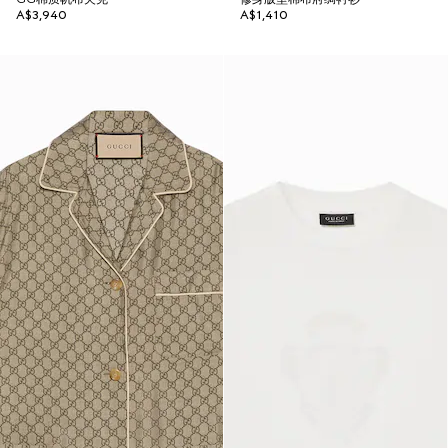
A$3,940
A$1,410