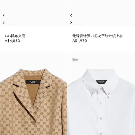
GG帆布夹克
无缝设计弹力尼龙平纹针织上衣
A$4,850
A$1,970
新品