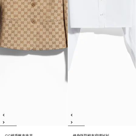
GG棉质帆布夹克
修身版型棉布府绸衬衫