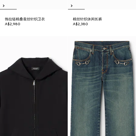
饰拉链棉桑蚕丝针织卫衣
棉丝针织休闲长裤
A$2,980
A$2,380