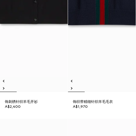
饰刺绣针织羊毛开衫
饰织带精细针织羊毛毛衣
A$2,400
A$1,970