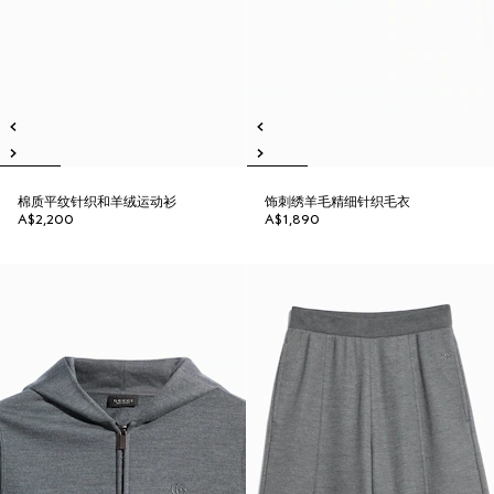
棉质平纹针织和羊绒运动衫
饰刺绣羊毛精细针织毛衣
A$2,200
A$1,890