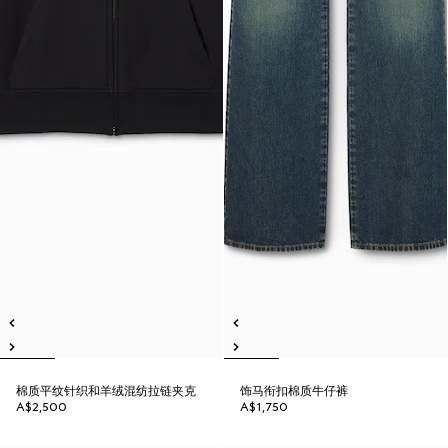
棉质平纹针织和羊绒混纺拉链夹克
饰马衔扣棉质牛仔裤
A$2,500
A$1,750