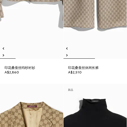
印花桑蚕丝绉纱衬衫
印花桑蚕丝休闲长裤
A$2,860
A$2,510
新品