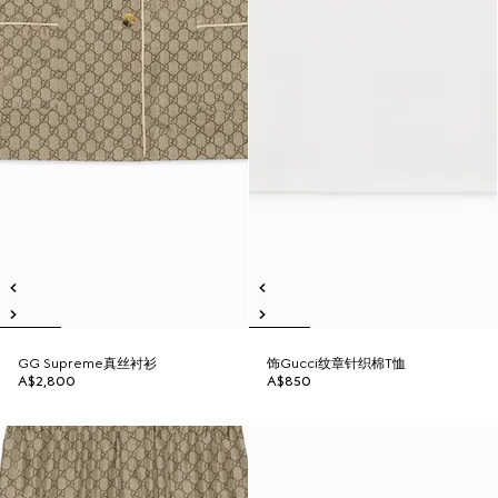
GG Supreme真丝衬衫
饰Gucci纹章针织棉T恤
A$2,800
A$850