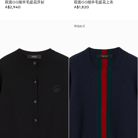
双面GG细羊毛提花开衫
双面GG细羊毛提花上衣
A$2,940
A$1,820
秀场款式