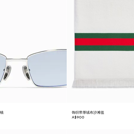
眼镜
饰织带厚绒布沙滩毯
A$900