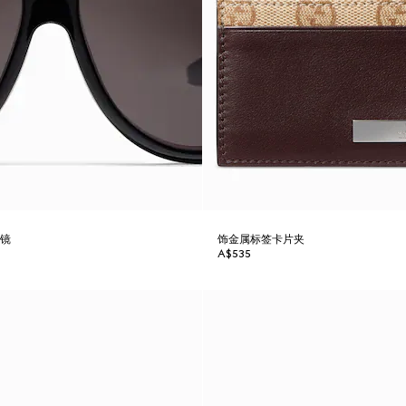
眼镜
饰金属标签卡片夹
A$535