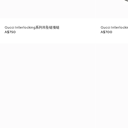
Gucci Interlocking系列吊坠链项链
Gucci Interl
A$750
A$700