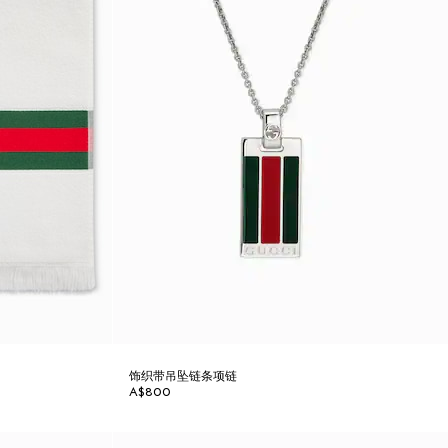
饰织带吊坠链条项链
A$800