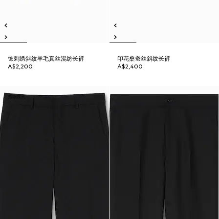
饰刺绣斜纹羊毛真丝混纺长裤
印花桑蚕丝斜纹长裤
A$2,200
A$2,400
秀场款式