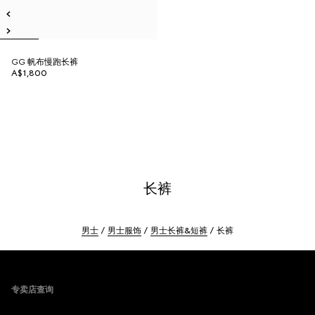
GG 帆布慢跑长裤
A$1,800
长裤
男士
男士服饰
男士长裤&短裤
长裤
Footer
专卖店查询