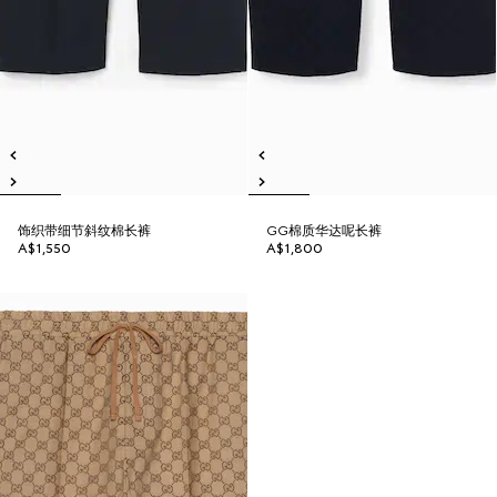
饰织带细节斜纹棉长裤
GG棉质华达呢长裤
A$1,550
A$1,800