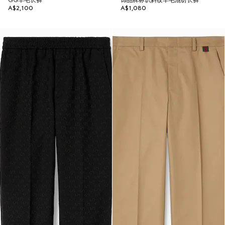
GG羊毛长裤
饰品牌标识斜纹羊毛混纺长裤
A$2,100
A$1,080