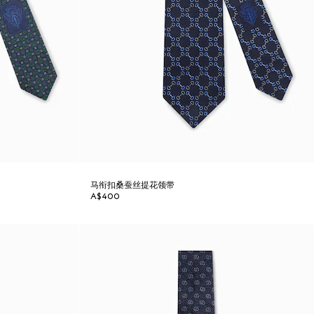
马衔扣桑蚕丝提花领带
A$400