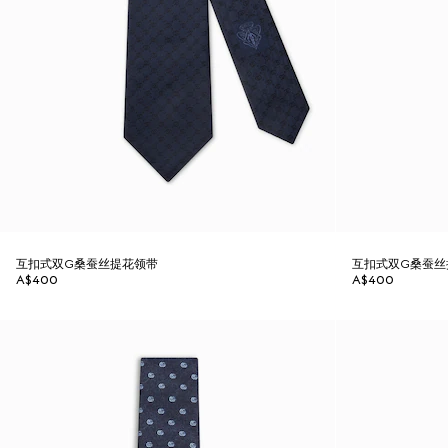
互扣式双G桑蚕丝提花领带
互扣式双G桑蚕丝
A$400
A$400