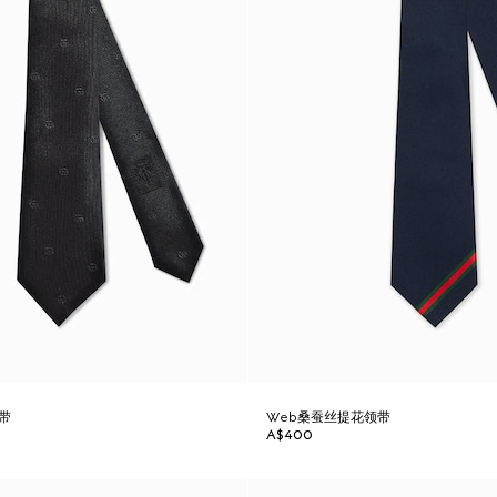
带
Web桑蚕丝提花领带
A$400