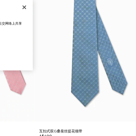
在社交网络上共享
互扣式双G桑蚕丝提花领带