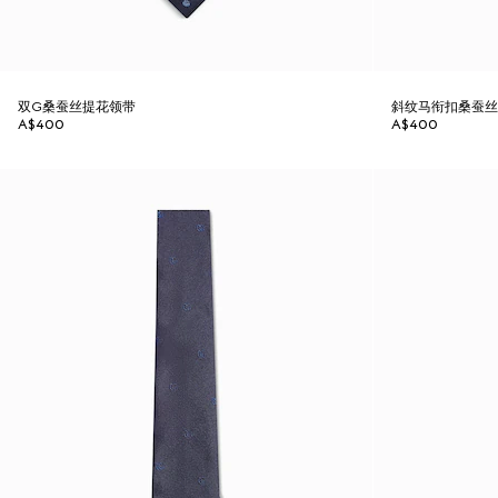
双G桑蚕丝提花领带
斜纹马衔扣桑蚕
A$400
A$400