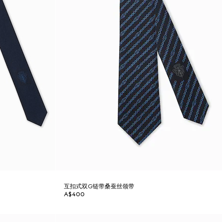
互扣式双G链带桑蚕丝领带
A$400