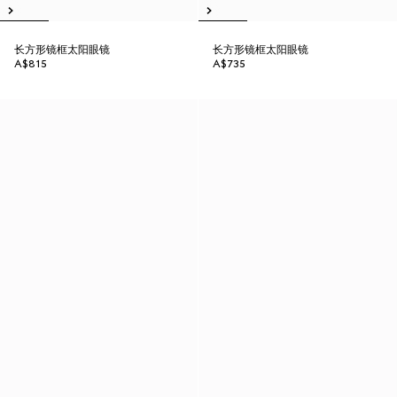
长方形镜框太阳眼镜
长方形镜框太阳眼镜
A$815
A$735