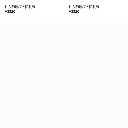
长方形镜框太阳眼镜
长方形镜框太阳眼镜
A$520
A$520