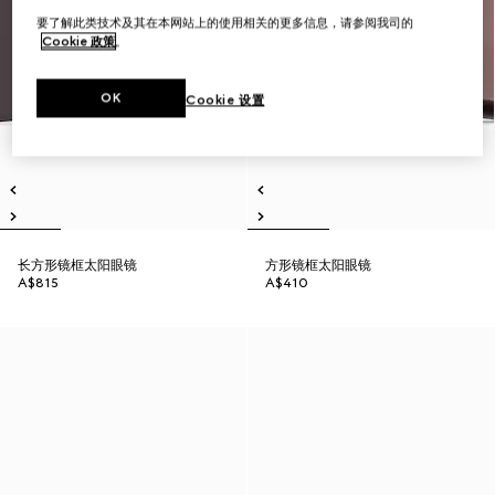
要了解此类技术及其在本网站上的使用相关的更多信息，请参阅我司的
Cookie 政策
。
OK
Cookie 设置
长方形镜框太阳眼镜
方形镜框太阳眼镜
A$815
A$410