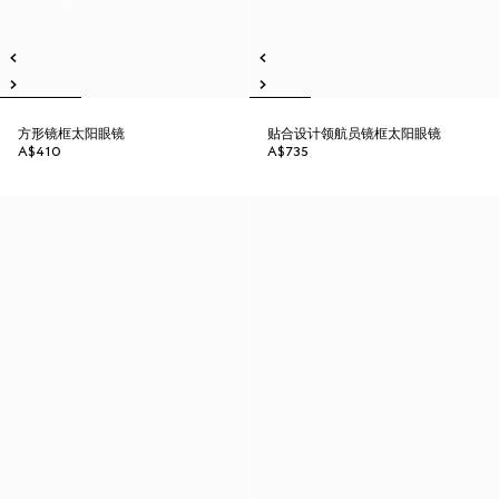
方形镜框太阳眼镜
贴合设计领航员镜框太阳眼镜
A$410
A$735