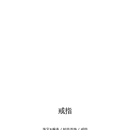
戒指
珠宝&腕表
时尚首饰
戒指