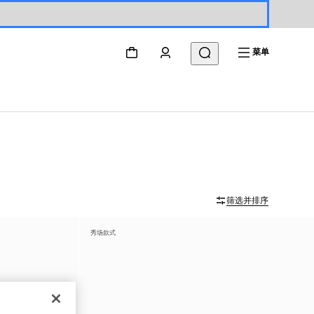
菜单
筛选并排序
秀场款式