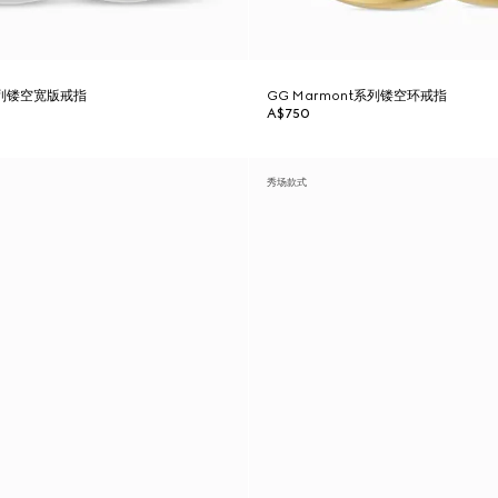
t系列镂空宽版戒指
GG Marmont系列镂空环戒指
A$750
秀场款式