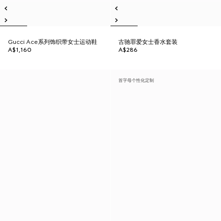
Gucci Ace系列饰织带女士运动鞋
古驰罪爱女士香水套装
A$1,160
A$286
首字母个性化定制