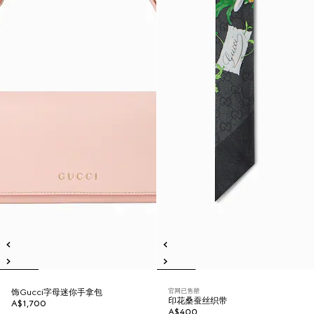
官网已售罄
饰Gucci字母迷你手拿包
印花桑蚕丝织带
A$1,700
A$400