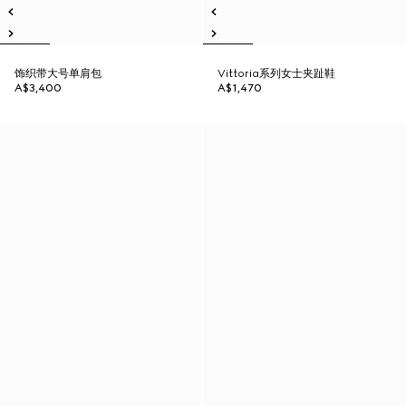
饰织带大号单肩包
Vittoria系列女士夹趾鞋
A$3,400
A$1,470