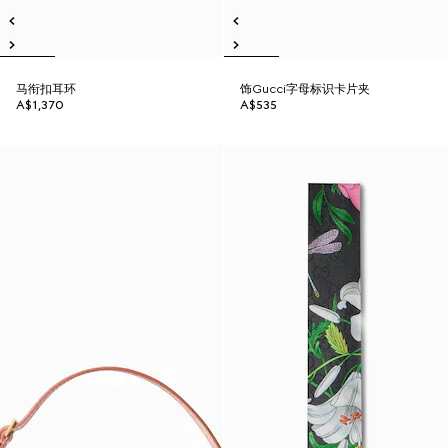
马衔扣耳环
饰Gucci字母标识卡片夹
A$1,370
A$535