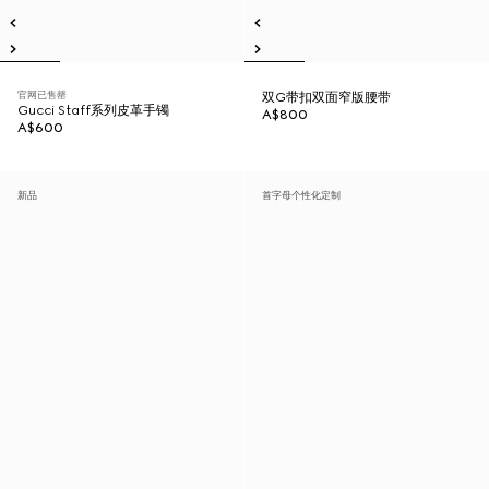
官网已售罄
双G带扣双面窄版腰带
Gucci Staff系列皮革手镯
A$800
A$600
新品
首字母个性化定制