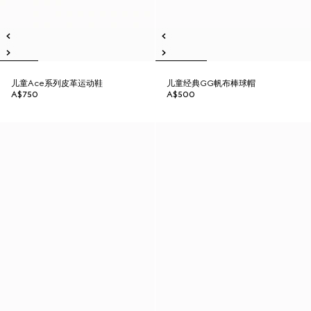
儿童Ace系列皮革运动鞋
儿童经典GG帆布棒球帽
A$750
A$500