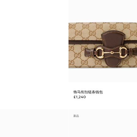
饰马衔扣链条钱包
£1,240
新品