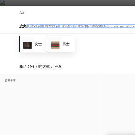
联系我们
女士
皮夹
长款钱包
可肩背钱包
小巧钱包
卡片袋和小件配饰
Bag charms and k
女士
男士
商品 294
排序方式：
推荐
官网专享