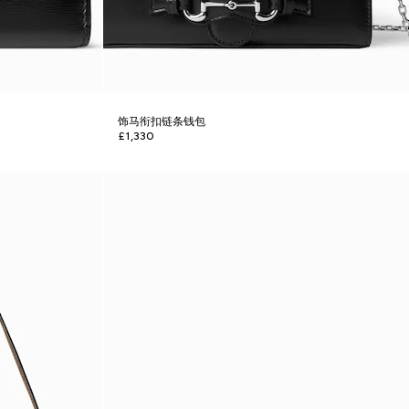
饰马衔扣链条钱包
£1,330