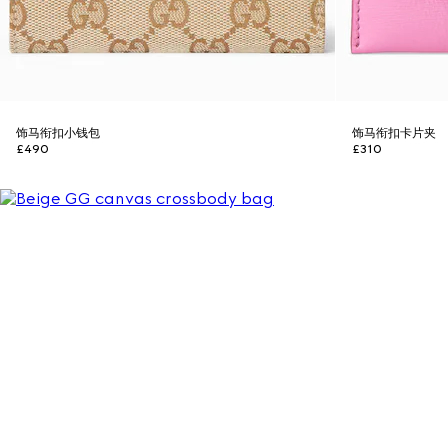
饰马衔扣小钱包
饰马衔扣卡片夹
£490
£310