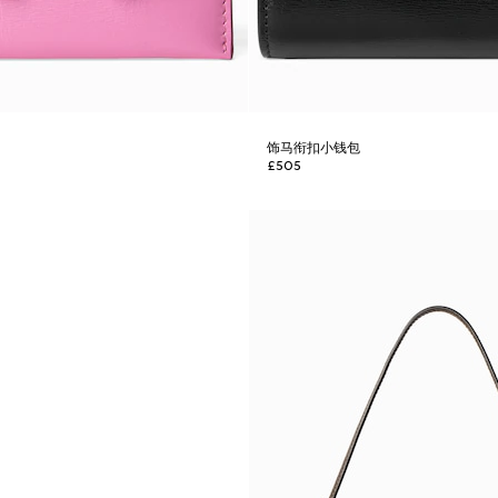
饰马衔扣小钱包
£505