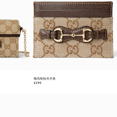
饰马衔扣卡片夹
£295