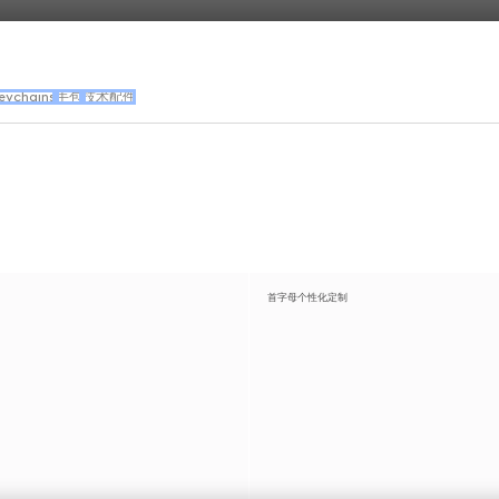
eychains
手包
技术配件
首字母个性化定制