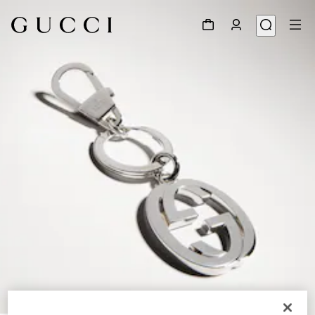
1
/
3