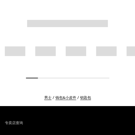
男士
钱包&小皮件
钥匙包
Footer
专卖店查询