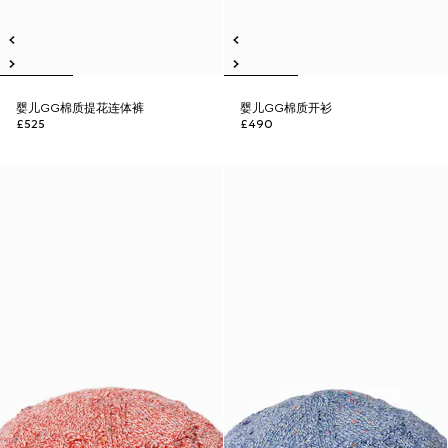
婴儿GG棉质提花连体裤
婴儿GG棉质开衫
£525
£490