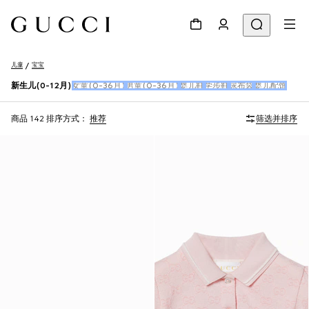
儿童
宝宝
新生儿(0-12月)
女童(0-36月)
男童(0-36月)
婴儿鞋
学步鞋
尿布袋
婴儿配饰
商品 142
排序方式：
推荐
筛选并排序