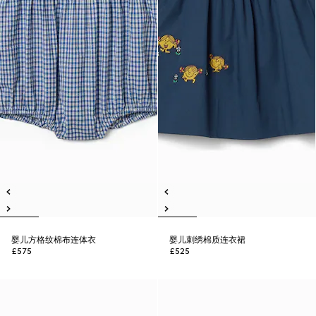
婴儿方格纹棉布连体衣
婴儿刺绣棉质连衣裙
£575
£525