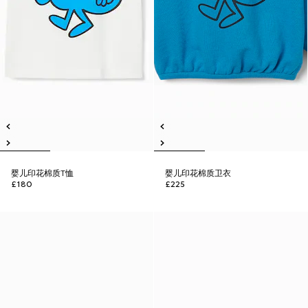
婴儿印花棉质T恤
婴儿印花棉质卫衣
£180
£225