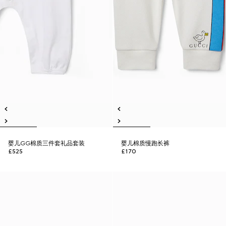
婴儿GG棉质三件套礼品套装
婴儿棉质慢跑长裤
£525
£170