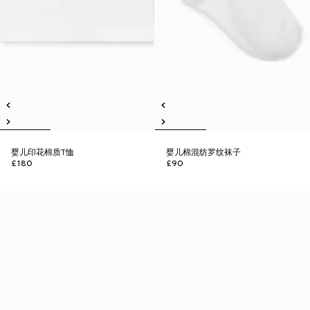
婴儿印花棉质T恤
婴儿棉混纺罗纹袜子
£180
£90