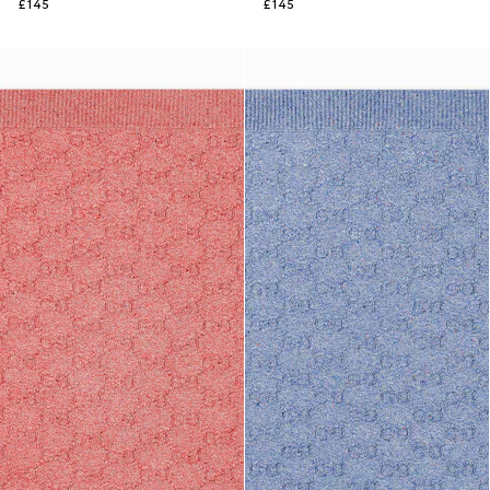
£145
£145