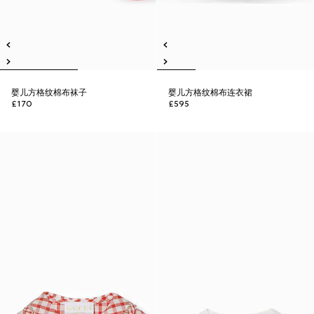
婴儿方格纹棉布袜子
婴儿方格纹棉布连衣裙
£170
£595