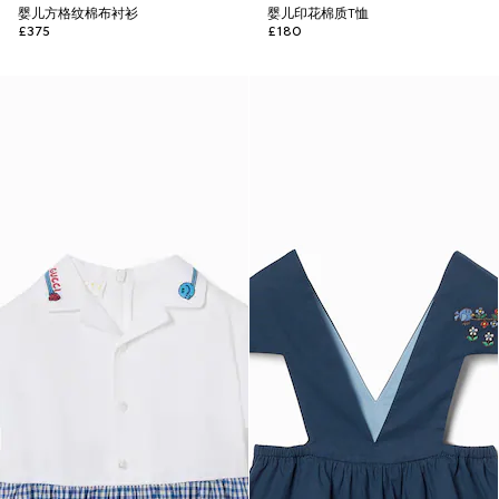
婴儿方格纹棉布衬衫
婴儿印花棉质T恤
£375
£180