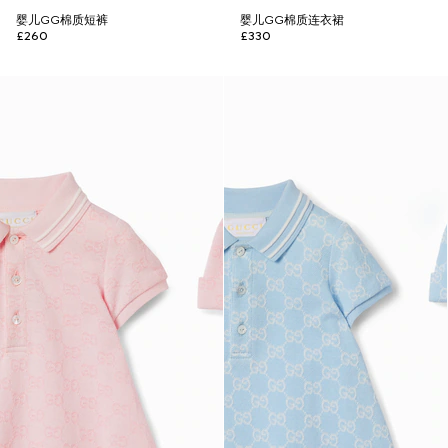
婴儿GG棉质短裤
婴儿GG棉质连衣裙
£260
£330