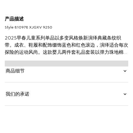
产品描述
Style ‎810978 XJGXV 9250
2025早春儿童系列单品以多变风格焕新演绎典藏条纹织
带。成衣、鞋履和配饰缀饰蓝色和红色滚边，演绎适合每次
探险的运动风尚。这款婴儿两件套礼品套装以弹力珠地棉匠
心打造，巧妙缀饰红蓝织带细节，令整个设计更添魅力。
商品细节
我们的承诺