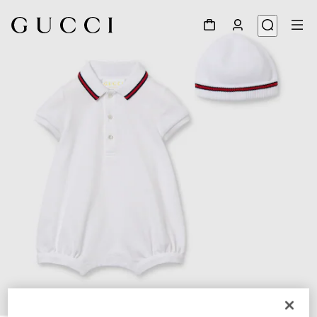
1
/
3