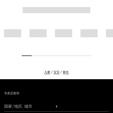
儿童
宝宝
新生
Footer
专卖店查询
国家/地区, 城市