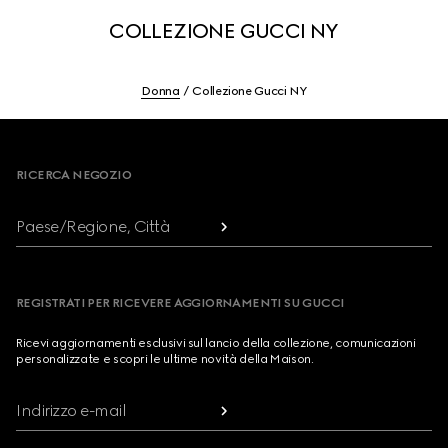
COLLEZIONE GUCCI NY
Donna
Collezione Gucci NY
Footer
RICERCA NEGOZIO
Paese/Regione, Città
REGISTRATI PER RICEVERE AGGIORNAMENTI SU GUCCI
Ricevi aggiornamenti esclusivi sul lancio della collezione, comunicazioni
personalizzate e scopri le ultime novità della Maison.
Indirizzo e-mail