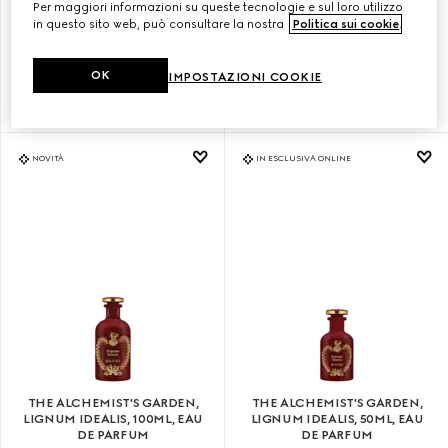
Per maggiori informazioni su queste tecnologie e sul loro utilizzo
in questo sito web, può consultare la nostra
Politica sui cookie
.
THE ALCHEMIST'S GARDEN,
THE ALCHEMIST'S GARDEN,
YLANG AMBRATO, 100ML, EAU
YLANG AMBRATO, 50ML, EAU
DE PARFUM
DE PARFUM
OK
IMPOSTAZIONI COOKIE
€ 345
€ 240
NOVITÀ
IN ESCLUSIVA ONLINE
THE ALCHEMIST'S GARDEN,
THE ALCHEMIST'S GARDEN,
LIGNUM IDEALIS, 100ML, EAU
LIGNUM IDEALIS, 50ML, EAU
DE PARFUM
DE PARFUM