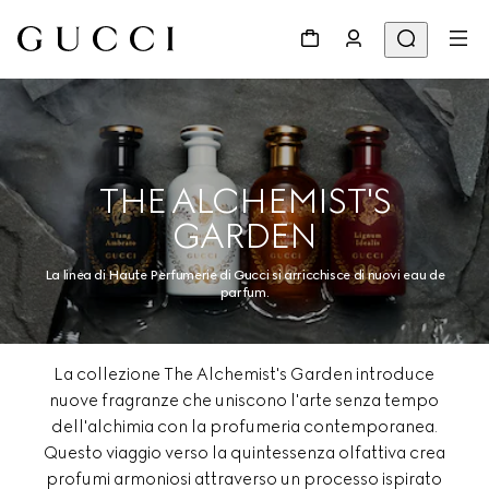
THE ALCHEMIST'S
GARDEN
La linea di Haute Perfumerie di Gucci si arricchisce di nuovi eau de
parfum.
La collezione The Alchemist's Garden introduce
nuove fragranze che uniscono l'arte senza tempo
dell'alchimia con la profumeria contemporanea.
Questo viaggio verso la quintessenza olfattiva crea
profumi armoniosi attraverso un processo ispirato