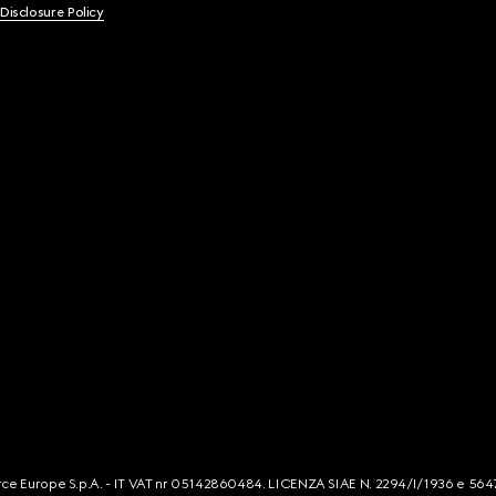
 Disclosure Policy
mmerce Europe S.p.A. - IT VAT nr 05142860484. LICENZA SIAE N. 2294/I/1936 e 564