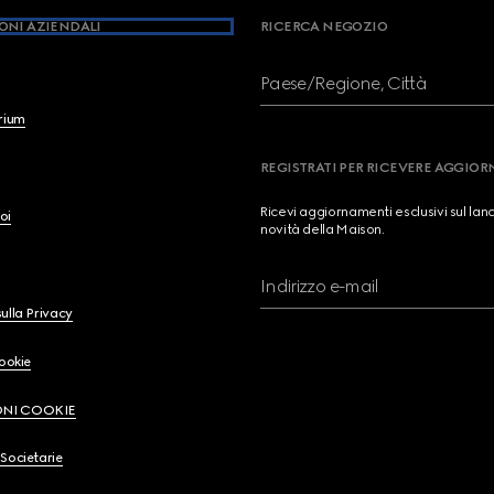
ONI AZIENDALI
RICERCA NEGOZIO
Paese/Regione, Città
brium
REGISTRATI PER RICEVERE AGGIO
Ricevi aggiornamenti esclusivi sul lan
oi
novità della Maison.
Indirizzo e-mail
ulla Privacy
Cookie
ONI COOKIE
Societarie