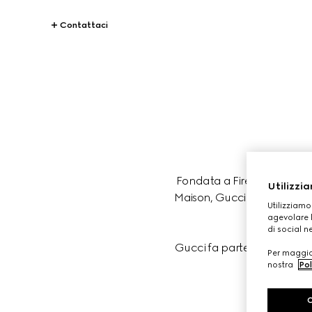
Contattaci
Fondata a Firenze nel 1921,
Utilizzia
Maison, Gucci è proiettata ve
Utilizziamo
fo
agevolare l
di social n
Gucci fa parte del Gruppo K
Per maggior
nostra
Pol