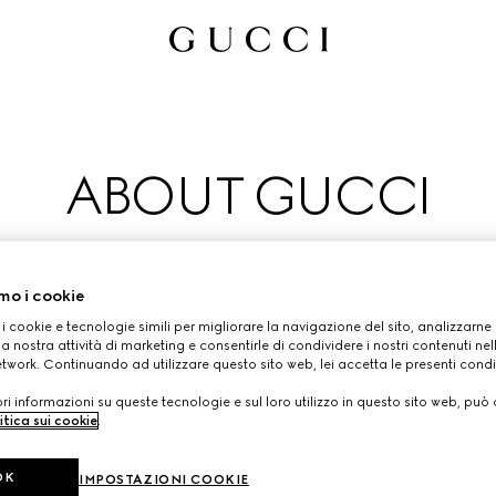
ABOUT GUCCI
 Gucci è uno dei più importanti brand nel settore del lusso. Sull
mo i cookie
rso i prossimi cento anni, continuando a ridefinire il concetto d
 i cookie e tecnologie simili per migliorare la navigazione del sito, analizzarne l'
ndamentali quali creatività, tradizione artigianale e innovazio
a nostra attività di marketing e consentirle di condividere i nostri contenuti ne
etwork. Continuando ad utilizzare questo sito web, lei accetta le presenti condi
ering, che sostiene e promuove lo sviluppo di alcuni tra i più i
i informazioni su queste tecnologie e sul loro utilizzo in questo sito web, può 
moda, pelletteria, gioielli e occhiali.
itica sui cookie
.
Scopri di più su 
Stories
.
OK
IMPOSTAZIONI COOKIE