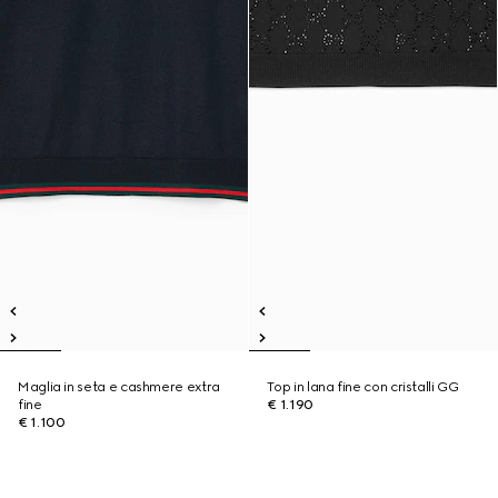
Maglia in seta e cashmere extra
Top in lana fine con cristalli GG
fine
€ 1.190
€ 1.100