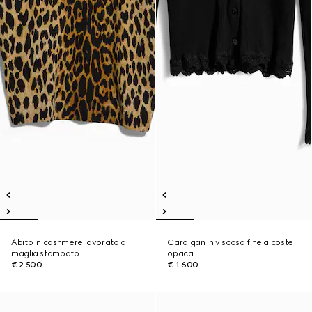
Abito in cashmere lavorato a
Cardigan in viscosa fine a coste
maglia stampato
opaca
€ 2.500
€ 1.600