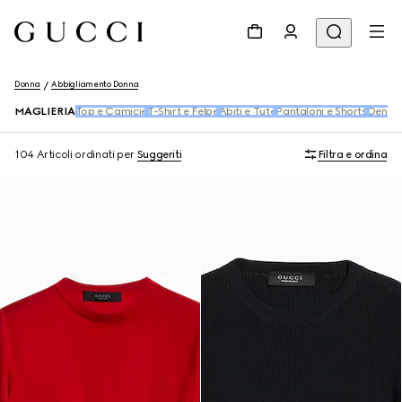
Donna
Abbigliamento Donna
MAGLIERIA
Top e Camicie
T-Shirt e Felpe
Abiti e Tute
Pantaloni e Shorts
Denim
104 Articoli
ordinati per
Suggeriti
Filtra e ordina