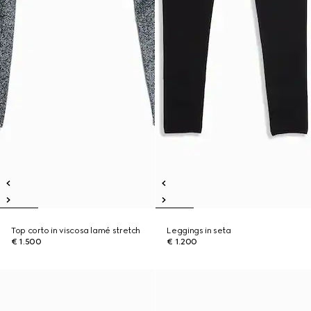
Top corto in viscosa lamé stretch
Leggings in seta
€ 1.500
€ 1.200