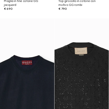
Maglia in fine cotone GG
Top girocollo in cotone con
jacquard
motivo GG rombi
€ 690
€ 790