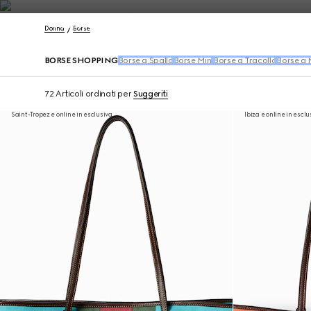
Contattaci
Donna
Borse
BORSE SHOPPING
Borse a Spalla
Borse Mini
Borse a Tracolla
Borse a
72 Articoli
ordinati per
Suggeriti
Saint-Tropez e online in esclusiva
Ibiza e online in esclu