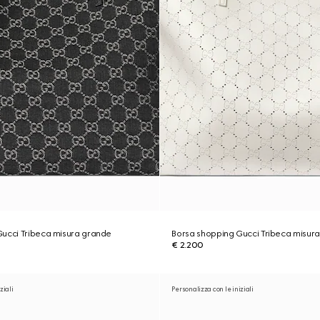
Gucci Tribeca misura grande
Borsa shopping Gucci Tribeca misur
€ 2.200
ziali
Personalizza con le iniziali