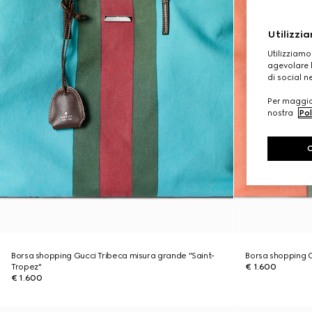
Utilizzia
Utilizziamo
agevolare l
di social n
Per maggior
nostra
Pol
Borsa shopping Gucci Tribeca misura grande "Saint-
Borsa shopping G
Tropez"
€ 1.600
€ 1.600