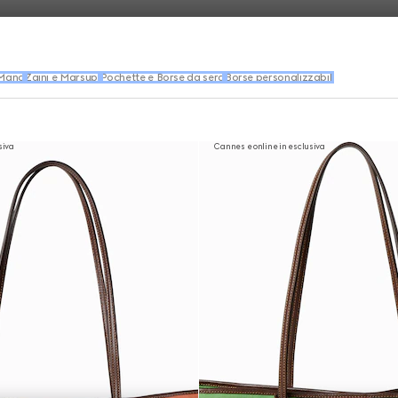
 Mano
Zaini e Marsupi
Pochette e Borse da sera
Borse personalizzabili
siva
Cannes e online in esclusiva