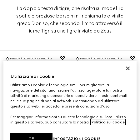
La doppia testa di tigre, che risalta su modelli a
spalla e preziose borse mini, richiama la divinità
greca Dioniso, che secondo il mito attraversò il
fiume Tigri su una tigre inviata da Zeus.
PERSONALIZZA CON LE INIZIALI
PERSONALIZZA CON LE INIZIALI
Utilizziamo i cookie
Utilizziamo i cookie e tecnologie simili per migliorare la
navigazione del sito, analizzarne l'utilizzo, agevolare la nostra
attività di marketing e consentirle di condividere i nostri contenuti
nelle sue pagine di social network. Continuando ad utilizzare
questo sito web, lei accetta le presenti condizioni d'uso.
Per maggiori informazioni su queste tecnologie e sul loro utilizzo
in questo sito web, può consultare la nostra
Politica sui cookie
.
BORSA A SPALLA DIONYSUS
BORSA A SPALLA DIONYSUS
OK
IMPOSTAZIONI COOKIE
MISURA PICCOLA
MISURA PICCOLA