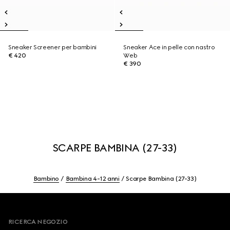
Sneaker Screener per bambini
Sneaker Ace in pelle con nastro
€ 420
Web
€ 390
SCARPE BAMBINA (27-33)
Bambino
Bambina 4-12 anni
Scarpe Bambina (27-33)
Footer
RICERCA NEGOZIO