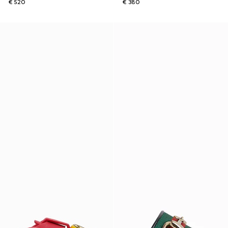
€ 520
€ 380