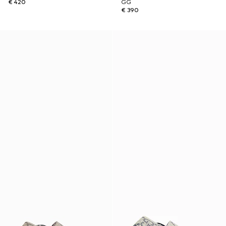
€ 420
GG
€ 390