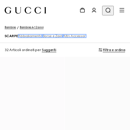
Bambino
Bambina 4-12 anni
SCARPE
Abbigliamento
Borse e Zaini
Altri Accessori
32 Articoli
ordinati per
Suggeriti
Filtra e ordina