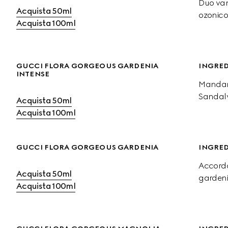
Duo van
Acquista 50ml
ozonico
Acquista 100ml
GUCCI FLORA GORGEOUS GARDENIA 
INGRED
INTENSE
Mandari
Sandal
Acquista 50ml
Acquista 100ml
GUCCI FLORA GORGEOUS GARDENIA
INGRED
Accordo 
Acquista 50ml
gardeni
Acquista 100ml