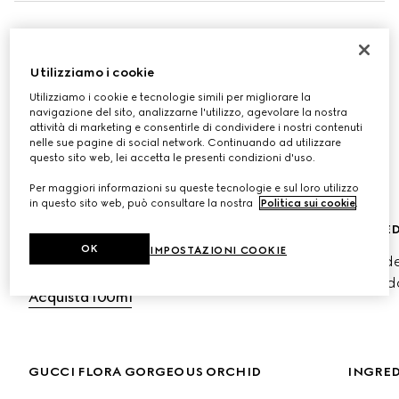
NUOVO GUCCI FLORA GORGEOUS 
ORCHID INTENSE
Utilizziamo i cookie
Utilizziamo i cookie e tecnologie simili per migliorare la
La nuova fragranza esalta la luminosità ambrata 
navigazione del sito, analizzarne l'utilizzo, agevolare la nostra
dell'Orchidea Vaniglia, unendo una dolcezza 
attività di marketing e consentirle di condividere i nostri contenuti
nelle sue pagine di social network. Continuando ad utilizzare
avvolgente a una luminosa sfumatura salina, creando 
questo sito web, lei accetta le presenti condizioni d'uso.
un’espressione olfattiva di forza e unicità.
Per maggiori informazioni su queste tecnologie e sul loro utilizzo
in questo sito web, può consultare la nostra
Politica sui cookie
.
GUCCI FLORA ORCHID EDP INTENSE
INGRED
OK
IMPOSTAZIONI COOKIE
Orchide
Acquista 50ml
Accord
Acquista 100ml
GUCCI FLORA GORGEOUS ORCHID
INGRED