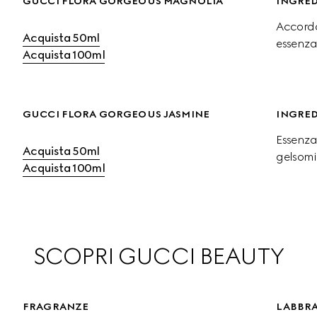
GUCCI FLORA GORGEOUS MAGNOLIA
INGRED
Accordo
Acquista 50ml
essenza
Acquista 100ml
GUCCI FLORA GORGEOUS JASMINE
INGRED
Essenza
Acquista 50ml
gelsomi
Acquista 100ml
SCOPRI GUCCI BEAUTY
FRAGRANZE
LABBR