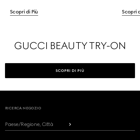
Scopri di Più
Scopri d
GUCCI BEAUTY TRY-ON
SCOPRI DI PIÙ
Footer
RICERCA NEGOZIO
Paese/Regione, Città