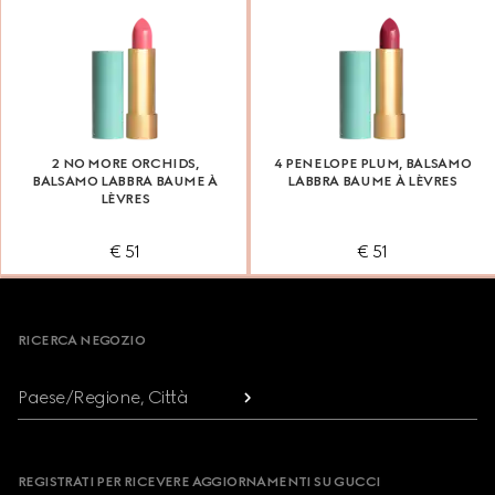
2 NO MORE ORCHIDS,
4 PENELOPE PLUM, BALSAMO
BALSAMO LABBRA BAUME À
LABBRA BAUME À LÈVRES
LÈVRES
€ 51
€ 51
Footer
RICERCA NEGOZIO
Paese/Regione, Città
REGISTRATI PER RICEVERE AGGIORNAMENTI SU GUCCI