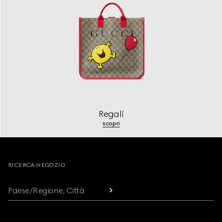
Regali
scopri
Footer
RICERCA NEGOZIO
Paese/Regione, Città