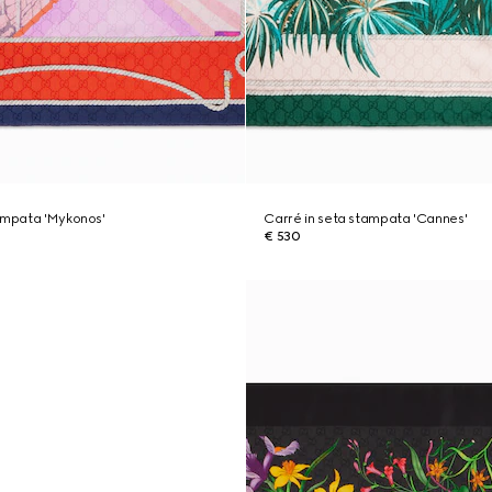
ampata 'Mykonos'
Carré in seta stampata 'Cannes'
€ 530