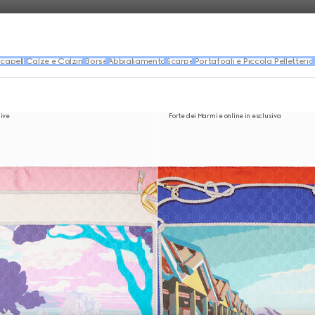
capelli
Calze e Calzini
Borse
Abbigliamento
Scarpe
Portafogli e Piccola Pelletteria
sive
Forte dei Marmi e online in esclusiva