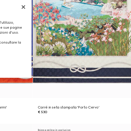
utilizzo,
lle sue pagine
zioni d'uso.
consultare la
armi'
Carré in seta stampata 'Porto Cervo'
€ 530
Ibiza e online in esclusiva