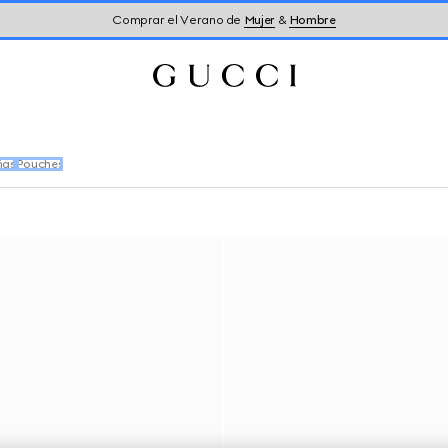
Comprar el Verano de
Mujer
&
Hombre
ñas
Pouches