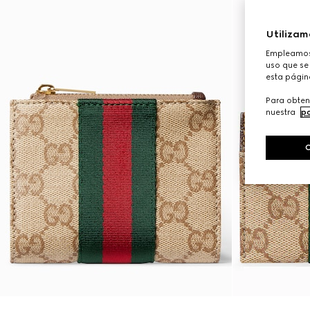
Utilizam
Empleamos 
uso que se 
esta págin
Para obten
nuestra
po