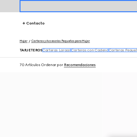
Contacto
Mujer
Carteras y Accesorios Pequeños para Mujer
TARJETEROS
Carteras Largas
Carteras con Cadena
Carteras Peque
70 Artículos
Ordenar por
Recomendaciones