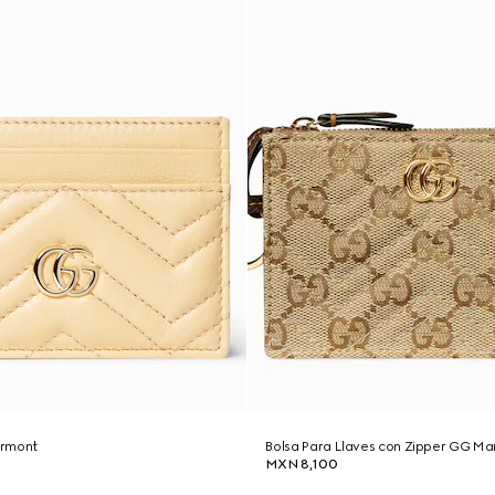
armont
Bolsa Para Llaves con Zipper GG M
MXN 8,100