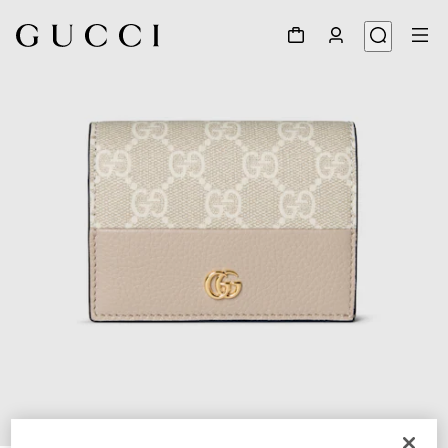
1
/
6