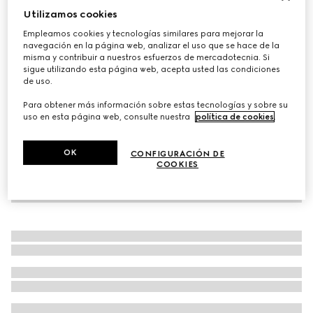
Utilizamos cookies
Cartera pequeña GG Marmont bicolor
Empleamos cookies y tecnologías similares para mejorar la
MXN 11,000
navegación en la página web, analizar el uso que se hace de la
Variaciones
GG Supreme beige y blanca
misma y contribuir a nuestros esfuerzos de mercadotecnia. Si
sigue utilizando esta página web, acepta usted las condiciones
de uso.
Para obtener más información sobre estas tecnologías y sobre su
uso en esta página web, consulte nuestra
política de cookies
.
OK
CONFIGURACIÓN DE
COOKIES