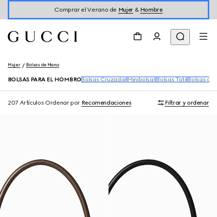
Comprar el Verano de
Mujer
&
Hombre
Mujer
Bolsas de Mano
BOLSAS PARA EL HOMBRO
Bolsas Cruzadas
Minibolsas
Bolsas Tote
Bolsas con
207 Artículos
Ordenar por
Recomendaciones
Filtrar y ordenar