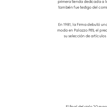
primera tienda dedicada a l
también fue testigo del comi
En 1981, la Firma debutó un
moda en Palazzo Pitti, el p
su selección de ‌‌artículos de estilo de vida‌‌ con juegos de mesa, equipo de tenis, paraguas, portadores de perros y 
El final del siglo 20 ma