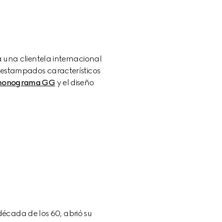
0
una clientela internacional 
 y estampados característicos 
onograma GG
 y el diseño 
cada de los 60, abrió su 