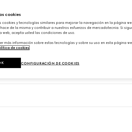
o reflejando como definiendo las décadas en que ha existido, la
ado la moda y la cultura de forma indeleble durante los siglos 
os cookies
cookies y tecnologías similares para mejorar la navegación en la página web
hace de la misma y contribuir a nuestros esfuerzos de mercadotecnia. Si sigue
a web, acepta usted las condiciones de uso.
er más información sobre estas tecnologías y sobre su uso en esta página we
lítica de cookies
.
OK
CONFIGURACIÓN DE COOKIES
ucci?