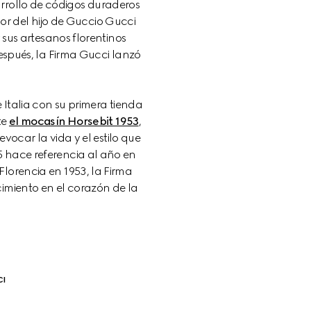
rrollo de códigos duraderos 
or del hijo de Guccio Gucci 
sus artesanos florentinos 
spués, la Firma Gucci lanzó 
talia con su primera tienda 
e 
el mocasín Horsebit 1953
, 
ocar la vida y el estilo que 
5 hace referencia al año en 
Florencia en 1953, la Firma 
cimiento en el corazón de la 
CI