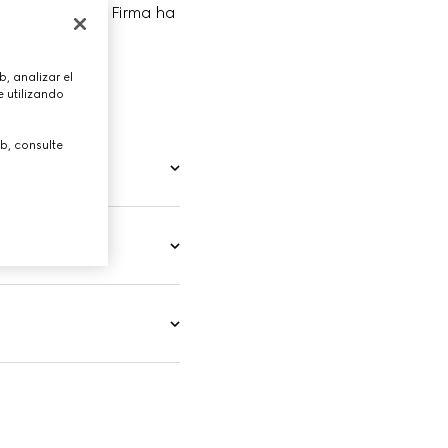
 historia de la Firma ha 
XX y XXI..
, analizar el
 utilizando
b, consulte