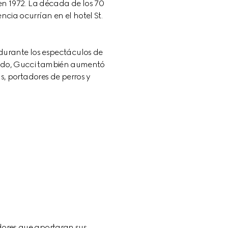
n 1972. La década de los 70 
cia ocurrían en el hotel St. 
durante los espectáculos de 
íodo, Gucci también aumentó 
adores que aportaran sus 