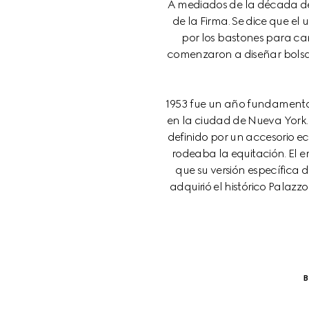
A mediados de la década de 
de la Firma. Se dice que el
por los bastones para cam
comenzaron a diseñar bolsas
1953 fue un año fundamental
en la ciudad de Nueva York
definido por un accesorio ec
rodeaba la equitación. El e
que su versión específica d
adquirió el histórico Palazz
B