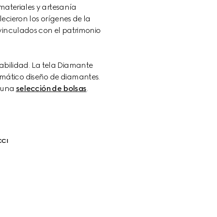
materiales y artesanía 
ecieron los orígenes de la 
vinculados con el patrimonio 
abilidad. La tela Diamante 
emático diseño de diamantes. 
 una 
selección de bolsas
.
CCI
0