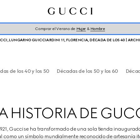
Comprar el Verano de
Mujer
&
Hombre
CCI, LUNGARNO GUICCIARDINI 11, FLORENCIA, DÉCADA DE LOS 40 | ARC
as de los 40 y los 50
Décadas de los 50 y los 60
Décad
A HISTORIA DE GUC
921, Gucci se ha transformado de una sola tienda inaugurada 
al como un símbolo mundialmente reconocido de artesanía ital