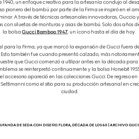
1940, un enfoque creativo para la artesanía condujo al desa
 uso pionero del bambú por parte de la Firma se inspiró en el am
inar. A través de técnicas artesanales innovadoras, Guccio y 
 con siluetas de monturas y asas de bambú. Solo dos años de
la bolsa 
Gucci Bamboo 1947
, un ícono hasta el día de hoy. 
 para la Firma, ya que marcó la expansión de Gucci fuera de I
. Esto también fue cuando presentó calzado, más notoriament
uestre que Gucci comenzó a utilizar antes en la década para ev
mblema se reinterpretó continuamente y la bolsa Horsebit 195
el accesorio apareció en las colecciones Gucci. De regreso en 
o Settimanni como el sitio para su producción artesanal en cre
ciudad.
UFANDA DE SEDA CON DISEÑO FLORA, DÉCADA DE LOS 60 | ARCHIVO GUC