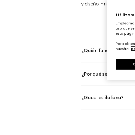
y diseño innovador. Tant
influenci
Utilizam
Empleamos 
uso que se 
esta págin
Para obten
nuestra
po
¿Quién fundó Gucci?
¿Por qué se conoce a G
¿Gucci es italiana?