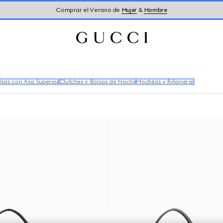
Comprar el Verano de
Mujer
&
Hombre
lsas con Asa Superior
Clutches y Bolsas de Noche
Mochilas y Riñoneras