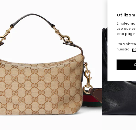
Utilizam
Empleamos 
uso que se 
esta págin
Para obten
nuestra
po