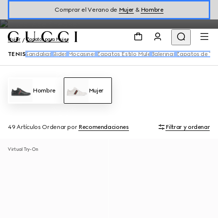
y las nuevas iteraciones de la tribanda Web en una variedad de
Comprar el Verano de
Mujer
&
Hombre
siluetas dinámicas.
Mujer
Zapatos para Mujer
TENIS
Sandalias
Slides
Mocasines
Zapatos Estilo Mule
Balerinas
Zapatos de Ta
Hombre
Mujer
49 Artículos
Ordenar por
Recomendaciones
Filtrar y ordenar
Virtual Try-On