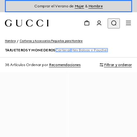
Comprar el Verano de
Mujer
&
Hombre
Hombre
Carteras y Accessorios Pequeños para Hombre
TARJETEROS Y MONEDEROS
Carteras
Mini Bolsos y Pouches
38 Artículos
Ordenar por
Recomendaciones
Filtrar y ordenar