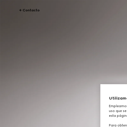
Contacto
Utilizam
Empleamos 
uso que se 
esta págin
Para obten