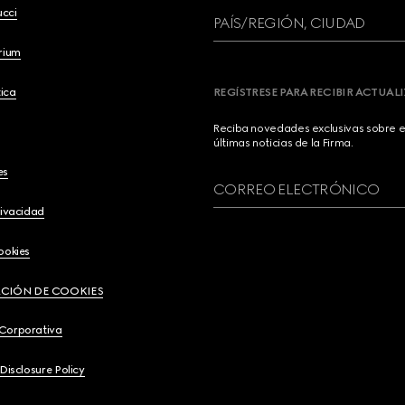
ucci
PAÍS/REGIÓN, CIUDAD
brium
ica
REGÍSTRESE PARA RECIBIR ACTUAL
Reciba novedades exclusivas sobre el
últimas noticias de la Firma.
es
CORREO ELECTRÓNICO
rivacidad
ookies
CIÓN DE COOKIES
 Corporativa
 Disclosure Policy