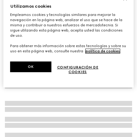
Utilizamos cookies
Bolsa Para Llaves con Zipper GG Marmont
Empleamos cookies y tecnologías similares para mejorar la
MXN 8,100
navegación en la página web, analizar el uso que se hace de la
Variaciones
lona GG arena y café
misma y contribuir a nuestros esfuerzos de mercadotecnia. Si
sigue utilizando esta página web, acepta usted las condiciones
de uso.
Para obtener más información sobre estas tecnologías y sobre su
uso en esta página web, consulte nuestra
política de cookies
.
OK
CONFIGURACIÓN DE
COOKIES