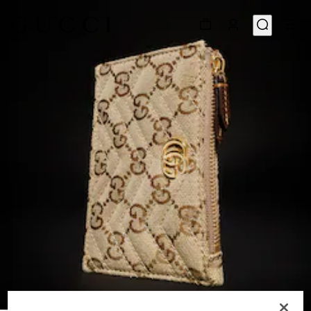
1
/
4