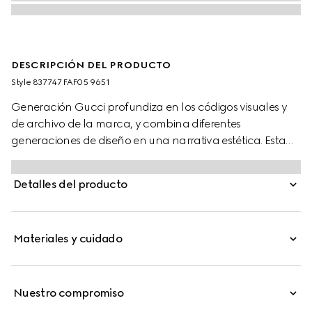
DESCRIPCIÓN DEL PRODUCTO
Style ‎837747 FAF05 9651
Generación Gucci profundiza en los códigos visuales y
de archivo de la marca, y combina diferentes
generaciones de diseño en una narrativa estética. Esta
bolsa llavera con zipper está confeccionada en lona
GG en el tono vintage inspirado en la arena, adornada
Detalles del producto
con Adorno de tono oro para un toque refinado.
Materiales y cuidado
Nuestro compromiso