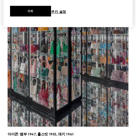
OK
쿠키 설정
아이콘: 뱀부 1947, 홀스빗 1955, 재키 1961