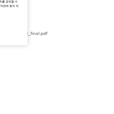
츠를 공유할 수
 약관에 동의 의
24_EN_rev03_final.pdf 