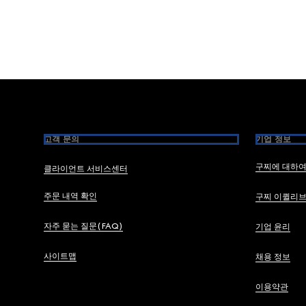
Footer
고객 문의
기업 정보
구찌에 대하
클라이언트 서비스센터
주문 내역 확인
구찌 이퀼리
자주 묻는 질문(FAQ)
기업 윤리
사이트맵
채용 정보
이용약관