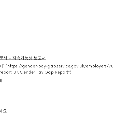
 문서 – 지속가능성 보고서
tps://gender-pay-gap.service.gov.uk/employers/78/r
eport"UK Gender Pay Gap Report")
제
세요.