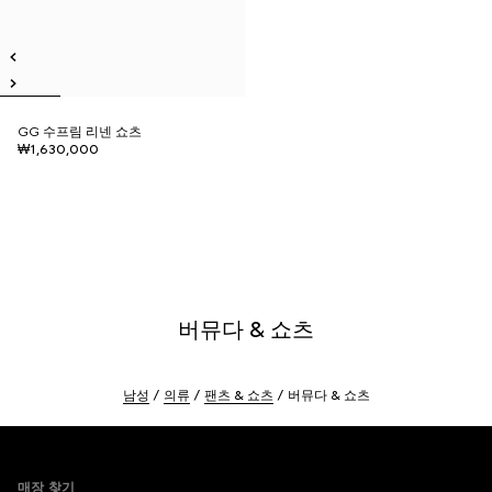
GG 수프림 리넨 쇼츠
₩1,630,000
버뮤다 & 쇼츠
남성
의류
팬츠 & 쇼츠
버뮤다 & 쇼츠
Footer
매장 찾기