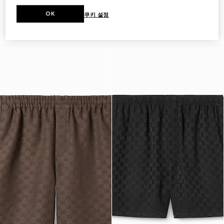
OK
쿠키 설정
GG 코튼 캔버스 쇼츠
프린트 실크 트윌 쇼츠
₩1,580,000
₩1,400,000