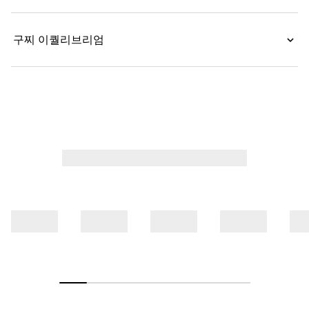
구찌 이퀄리브리엄